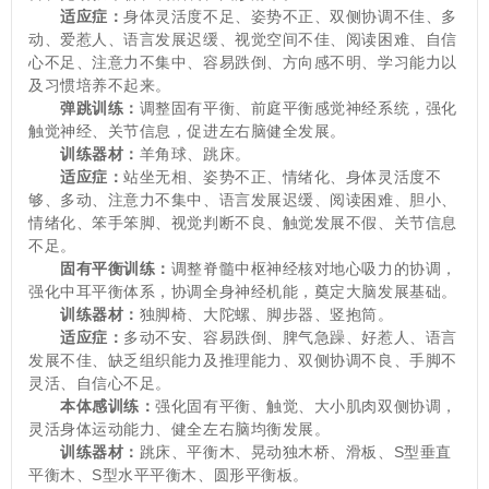
适应症：
身体灵活度不足、姿势不正、双侧协调不佳、多
动、爱惹人、语言发展迟缓、视觉空间不佳、阅读困难、自信
心不足、注意力不集中、容易跌倒、方向感不明、学习能力以
及习惯培养不起来。
弹跳训练：
调整固有平衡、前庭平衡感觉神经系统，强化
触觉神经、关节信息，促进左右脑健全发展。
训练器材：
羊角球、跳床。
适应症：
站坐无相、姿势不正、情绪化、身体灵活度不
够、多动、注意力不集中、语言发展迟缓、阅读困难、胆小、
情绪化、笨手笨脚、视觉判断不良、触觉发展不假、关节信息
不足。
固有平衡训练：
调整脊髓中枢神经核对地心吸力的协调，
强化中耳平衡体系，协调全身神经机能，奠定大脑发展基础。
训练器材：
独脚椅、大陀螺、脚步器、竖抱筒。
适应症：
多动不安、容易跌倒、脾气急躁、好惹人、语言
发展不佳、缺乏组织能力及推理能力、双侧协调不良、手脚不
灵活、自信心不足。
本体感训练：
强化固有平衡、触觉、大小肌肉双侧协调，
灵活身体运动能力、健全左右脑均衡发展。
训练器材：
跳床、平衡木、晃动独木桥、滑板、S型垂直
平衡木、S型水平平衡木、圆形平衡板。