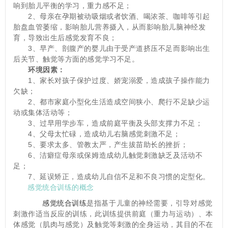
响到胎儿平衡的学习，重力感不足；
　　2、母亲在孕期被动吸烟或者饮酒、喝浓茶、咖啡等引起
胎盘血管萎缩，影响胎儿营养摄入，从而影响胎儿脑神经发
育，导致出生后感觉发育不良；
　　3、早产、剖腹产的婴儿由于受产道挤压不足而影响出生
后关节、触觉等方面的感觉学习不足。
环境因素：
　　1、家长对孩子保护过度、娇宠溺爱，造成孩子操作能力
欠缺；
　　2、都市家庭小型化生活造成空间狭小、爬行不足缺少运
动或集体活动等；
　　3、过早用学步车，造成前庭平衡及头部支撑力不足；
　　4、父母太忙碌，造成幼儿右脑感觉刺激不足；
　　5、要求太多、管教太严，产生拔苗助长的挫折；
　　6、洁癖症母亲或保姆造成幼儿触觉刺激缺乏及活动不
足；
　　7、延误矫正，造成幼儿自信不足和不良习惯的定型化。
感觉统合训练的概念
感觉统合训练
是指基于儿童的神经需要，引导对感觉
刺激作适当反应的训练，此训练提供前庭（重力与运动）、本
体感觉（肌肉与感觉）及触觉等刺激的全身运动，其目的不在