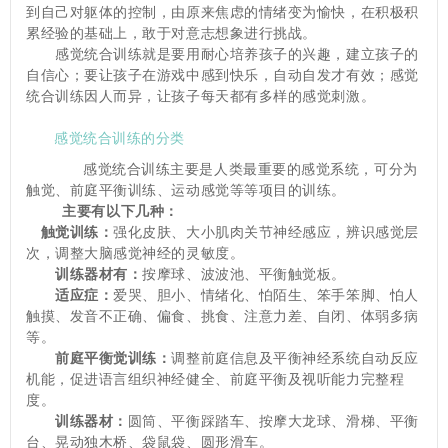
到自己对躯体的控制，由原来焦虑的情绪变为愉快，在积极积
累经验的基础上，敢于对意志想象进行挑战。
　　感觉统合训练就是要用耐心培养孩子的兴趣，建立孩子的
自信心；要让孩子在游戏中感到快乐，自动自发才有效；感觉
统合训练因人而异，让孩子每天都有多样的感觉刺激。
感觉统合训练的分类
　　感觉统合训练主要是人类最重要的感觉系统，可分为
触觉、前庭平衡训练、运动感觉等等项目的训练。
主要有以下几种：
　触觉训练：
强化皮肤、大小肌肉关节神经感应，辨识感觉层
次，调整大脑感觉神经的灵敏度。
训练器材有：
按摩球、波波池、平衡触觉板。
适应症：
爱哭、胆小、情绪化、怕陌生、笨手笨脚、怕人
触摸、发音不正确、偏食、挑食、注意力差、自闭、体弱多病
等。
前庭平衡觉训练：
调整前庭信息及平衡神经系统自动反应
机能，促进语言组织神经健全、前庭平衡及视听能力完整程
度。
训练器材：
圆筒、平衡踩踏车、按摩大龙球、滑梯、平衡
台、晃动独木桥、袋鼠袋、圆形滑车。