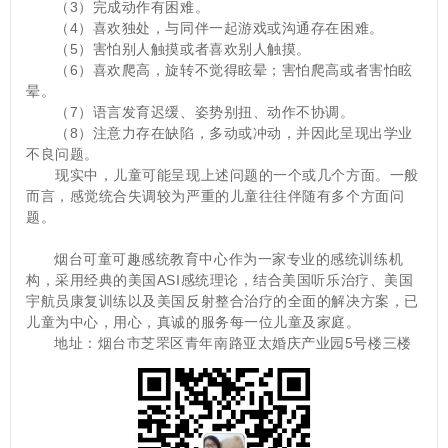
　　（3）完成动作有困难。
　　（4）喜欢独处，与同伴一起游戏或沟通存在困难。
　　（5）害怕别人触摸或者喜欢别人触摸。
　　（6）喜欢爬高，旋转不觉得眩晕；害怕爬高或者害怕眩
晕。
　　（7）语言发育迟缓、姿势别扭、动作不协调。
　　（8）注意力存在缺陷，多动或冲动，并因此呈现出学业
不良问题。
　　现实中，儿童可能呈现上述问题的一个或几个方面。一般
而言，感觉统合失调较为严重的儿童往往伴随有多个方面问
题。
烟台可童可趣感统教育中心作为一家专业的感统训练机
构，采用经典的美国ASI感统理论，结合美国听乐治疗、美国
宇航员康复训练以及美国反射整合治疗的全面的解决方案，已
儿童为中心，用心，真诚的服务每一位儿童及家庭。
地址：烟台市芝罘区青年南路亚太婚庆产业园5号楼三楼