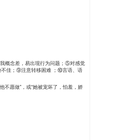
我概念差，易出现行为问题；⑤对感觉
不佳；⑨注意转移困难 ；⑩言语、语
他不愿做”，或“她被宠坏了，怕羞，娇