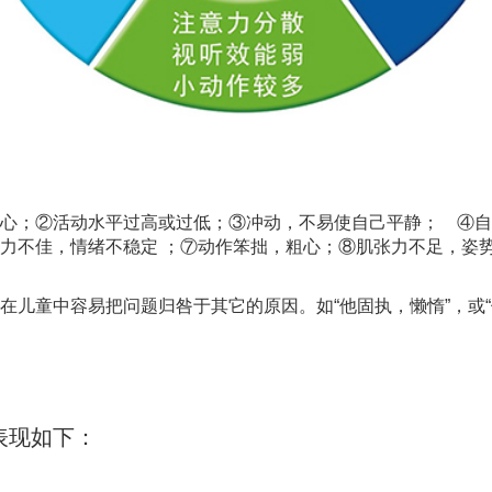
心；②活动水平过高或过低；③冲动，不易使自己平静； ④自
力不佳，情绪不稳定 ；⑦动作笨拙，粗心；⑧肌张力不足，姿势
在儿童中容易把问题归咎于其它的原因。如“他固执，懒惰”，或“
表现如下：